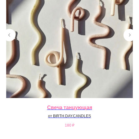
Свеча танцующая
от BIRTH.DAY.CANDLES
180
₽