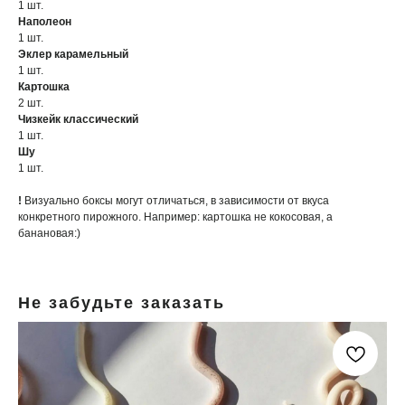
1 шт.
Наполеон
1 шт.
Эклер карамельный
1 шт.
Картошка
2 шт.
Чизкейк классический
1 шт.
Шу
1 шт.
!
Визуально боксы могут отличаться, в зависимости от вкуса
конкретного пирожного. Например: картошка не кокосовая, а
банановая:)
Не забудьте заказать