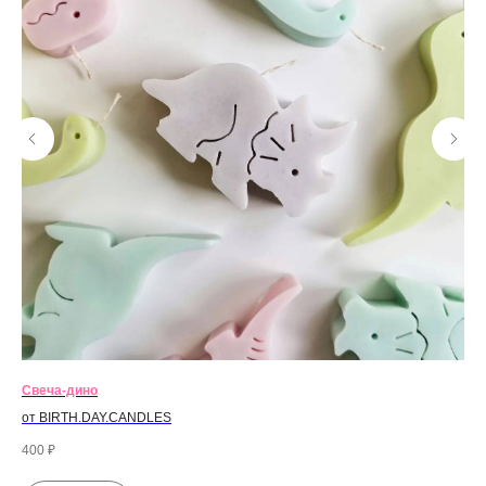
Свеча-дино
Св
от BIRTH.DAY.CANDLES
от
400
₽
70