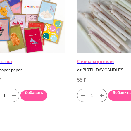
рытка
Свеча короткая
paper paper
от BIRTH.DAY.CANDLES
₽
55
₽
Добавить
Добавить