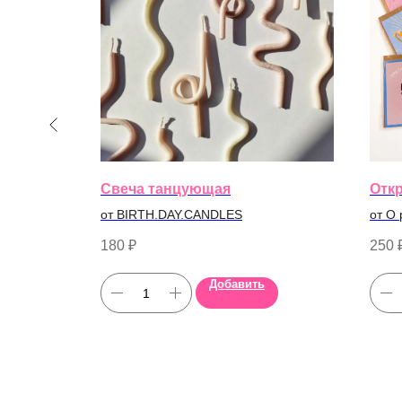
Свеча танцующая
Отк
от BIRTH.DAY.CANDLES
от O 
180
₽
250
Добавить