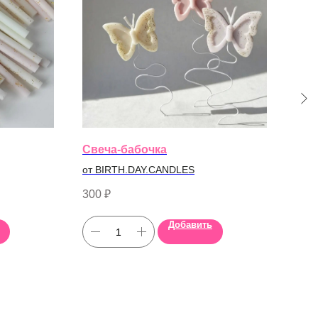
Свеча-бабочка
Све
от BIRTH.DAY.CANDLES
от B
300
₽
70
₽
Добавить