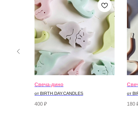
Свеча-дино
Све
от BIRTH.DAY.CANDLES
от B
400
₽
180