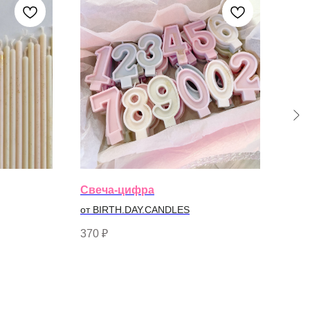
Свеча-цифра
Све
от BIRTH.DAY.CANDLES
от B
370
₽
300