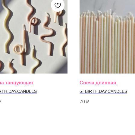
ча танцующая
Свеча длинная
IRTH.DAY.CANDLES
от BIRTH.DAY.CANDLES
₽
70
₽