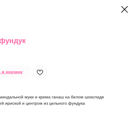
-фундук
 в корзину
миндальной муки и крема ганаш на белом шоколаде
й ириской и центром из цельного фундука