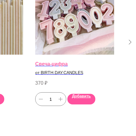
Свеча-цифра
Све
от BIRTH.DAY.CANDLES
от B
370
₽
400
Добавить