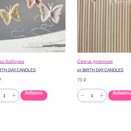
ча-бабочка
Свеча длинная
IRTH.DAY.CANDLES
от BIRTH.DAY.CANDLES
₽
70
₽
Добавить
Добавить