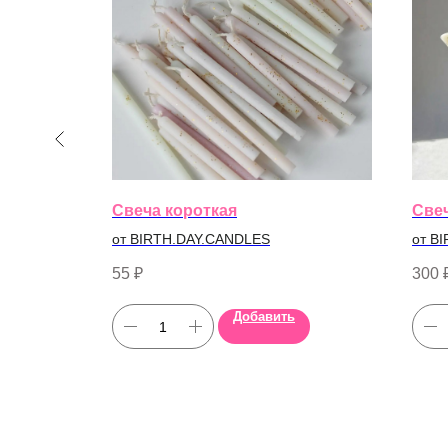
Свеча короткая
Све
от BIRTH.DAY.CANDLES
от B
55
₽
300
Добавить