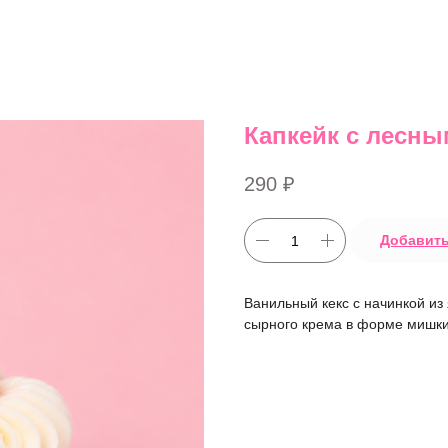
Капкейк с лесны
290
₽
Добавить
Ванильный кекс с начинкой из
сырного крема в форме мишк