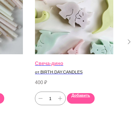
Свеча-дино
Све
от BIRTH.DAY.CANDLES
от B
400
₽
180
Добавить