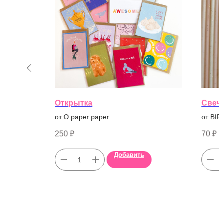
Открытка
Све
от O paper paper
от B
250
₽
70
₽
Добавить