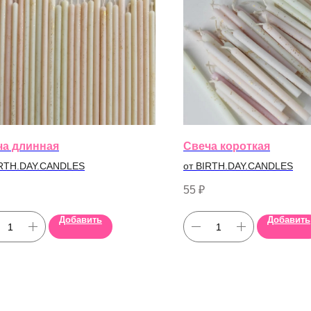
ча длинная
Свеча короткая
IRTH.DAY.CANDLES
от BIRTH.DAY.CANDLES
55
₽
Добавить
Добавить