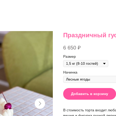
Праздничный гу
6 650
₽
Размер
Начинка
Добавить в корзину
В стоимость торта входит люб
вишня и фигурка ручной лепки