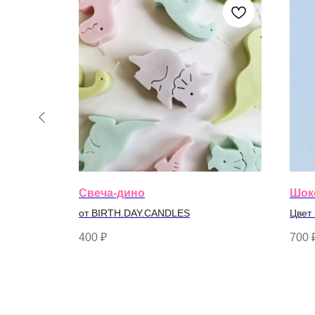
Свеча-дино
Шок
от BIRTH.DAY.CANDLES
Цвет
400
₽
700