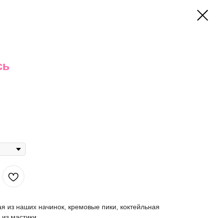
сь
ая из наших начинок, кремовые пики, коктейльная
 из мастики