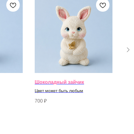
Шоколадный зайчик
Шок
Цвет может быть любым
Цвет
700
₽
700