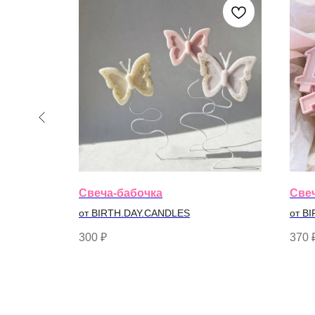
Свеча-бабочка
Све
от BIRTH.DAY.CANDLES
от B
300
₽
370