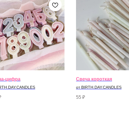
ча-цифра
Свеча короткая
IRTH.DAY.CANDLES
от BIRTH.DAY.CANDLES
₽
55
₽